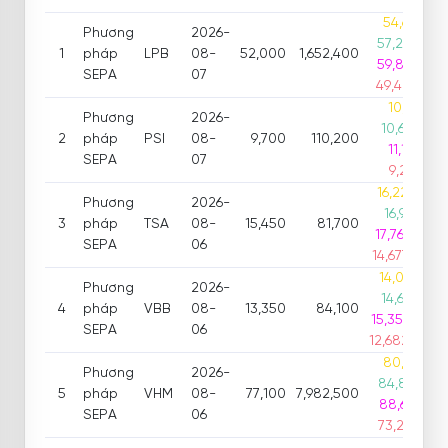
Cắt l
54,600(5%
Phương
2026-
57,200(10%
1
pháp
LPB
08-
52,000
1,652,400
59,800(15%
SEPA
07
49,400(-5%
10,185(5%
Phương
2026-
10,670(10%
2
pháp
PSI
08-
9,700
110,200
11,155(15%
SEPA
07
9,215(-5%
16,222.5(5%
Phương
2026-
16,995(10%
3
pháp
TSA
08-
15,450
81,700
17,767.5(15%
SEPA
06
14,677.5(-5%
14,017.5(5%
Phương
2026-
14,685(10%
4
pháp
VBB
08-
13,350
84,100
15,352.5(15%
SEPA
06
12,682.5(-5%
80,955(5%
Phương
2026-
84,810(10%
5
pháp
VHM
08-
77,100
7,982,500
88,665(15%
SEPA
06
73,245(-5%