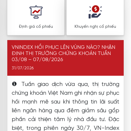
Định giá cổ phiếu
Khuyến nghị cổ phiếu
VNINDEX HỒI PHỤC LÊN VÙNG NÀO? NHẬN
ĐỊNH THỊ TRƯỜNG CHỨNG KHOÁN TUẦN
03/08 – 07/08/2026
31/07/2026
❶ Tuần giao dịch vừa qua, thị trường
chứng khoán Việt Nam ghi nhận sự phục
hồi mạnh mẽ sau khi thông tin lãi suất
liên ngân hàng qua đêm giảm sâu góp
phần cải thiện tâm lý nhà đầu tư. Đặc
biệt, trong phiên ngày 30/7, VN-Index