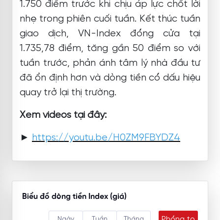
1.750 điểm trước khi chịu áp lực chốt lời
nhẹ trong phiên cuối tuần. Kết thúc tuần
giao dịch, VN-Index đóng cửa tại
1.735,78 điểm, tăng gần 50 điểm so với
tuần trước, phản ánh tâm lý nhà đầu tư
đã ổn định hơn và dòng tiền có dấu hiệu
quay trở lại thị trường.
Xem videos tại đây:
►
https://youtu.be/H0ZM9FBYDZ4
Biểu đồ dòng tiền Index (giá)
Phóng to
Ngày
Tuần
Tháng