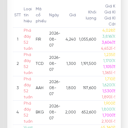
Giá KN 1
Loại
Mã
Khối
Giá KN 2
STT
tín
cổ
Ngày
Giá
lượng
Giá KN 3
hiệu
phiếu
Cắt lỗ
Phá
4,028(5%)
2026-
đáy
3,816(10%)
1
FIR
08-
4,240
1,055,600
52
3,604(15%)
07
tuần
4,452(-5%)
Phá
1,235(5%)
2026-
đáy
1,170(10%)
2
TCD
08-
1,300
1,191,500
52
1,105(15%)
07
tuần
1,365(-5%)
Phá
1,710(5%)
2026-
đáy
1,620(10%)
3
AAH
08-
1,800
197,600
52
1,530(15%)
07
tuần
1,890(-5%)
Phá
1,900(5%)
2026-
đáy
1,800(10%)
4
BKG
08-
2,000
652,600
52
1,700(15%)
07
tuần
2,100(-5%)
Vượt
45,360(5%)