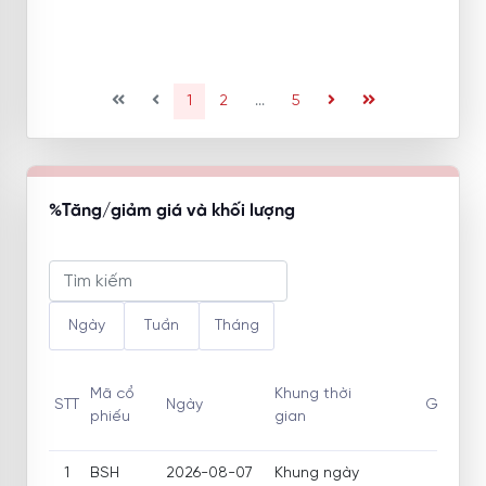
(current)
1
2
...
5
%Tăng/giảm giá và khối lượng
Ngày
Tuần
Tháng
Mã cổ
Khung thời
STT
Ngày
Giá
/
Tỷ
phiếu
gian
1
BSH
2026-08-07
Khung ngày
16,20