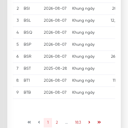
2
BSI
2026-08-07
Khung ngày
28,150 
3
BSL
2026-08-07
Khung ngày
12,700 /
4
BSQ
2026-08-07
Khung ngày
18,00
5
BSP
2026-08-07
Khung ngày
12,30
6
BSR
2026-08-07
Khung ngày
26,200 /
7
BST
2025-08-28
Khung ngày
9,50
8
BT1
2026-08-07
Khung ngày
11,000 
9
BTB
2026-08-07
Khung ngày
4,70
(current)
1
2
...
183